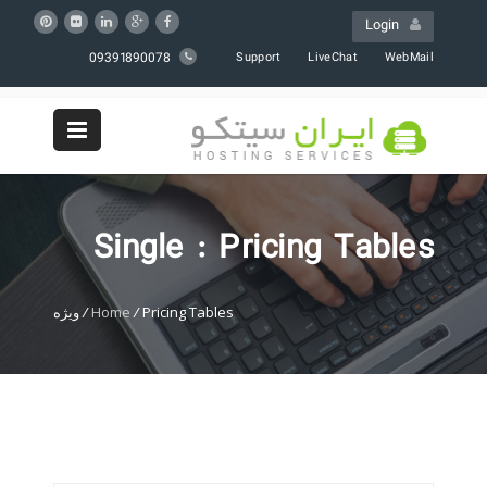
Login
09391890078
Support
LiveChat
WebMail
Single : Pricing Tables
Pricing Tables
/
Home
/
ویژه