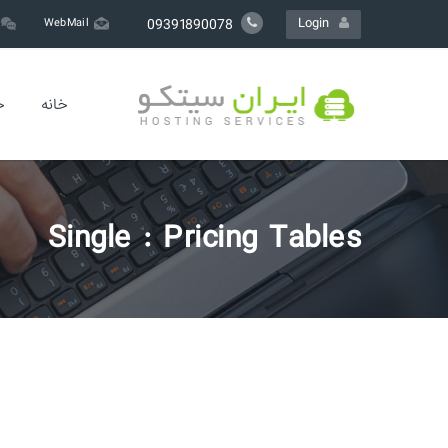
Login
09391890078
WebMail
خانه
خ
Single : Pricing Tables