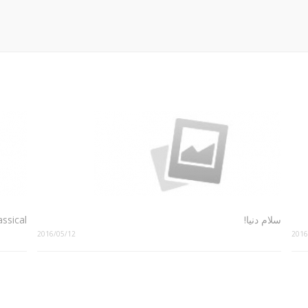
سلام دنیا!
assical
2016/05/12
2016