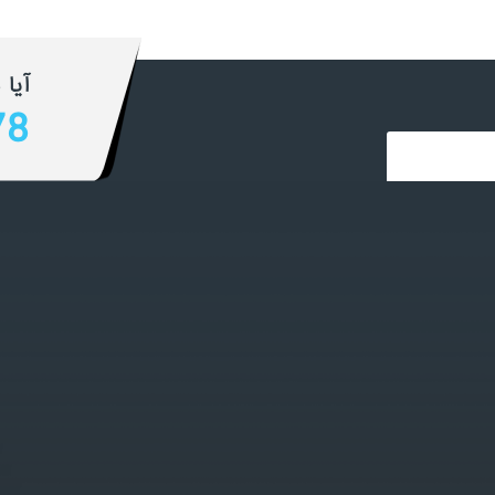
آیا 
78