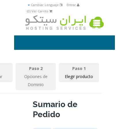
Cambiar Lenguaje
Entrar
)
0
Ver Carrito (
Paso 2
Paso 1
ar
Opciones de
Elegir producto
Dominio
Sumario de
Pedido