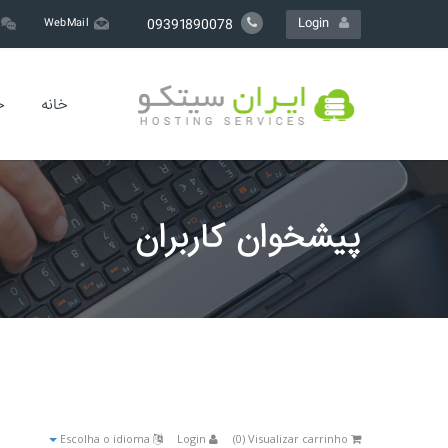
Login
09391890078
WebMail
خانه
خ
پیشخوان کاربران
Escolha o idioma
Login
)
0
Visualizar carrinho (