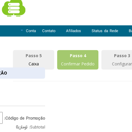
Conta
Contato
Afiliados
Status da Rede
B
Passo 5
Passo 4
Passo 3
Caixa
Confirmar Pedido
Configurar
ÇÃO
Código de Promoção:
Subtotal:
تومان0