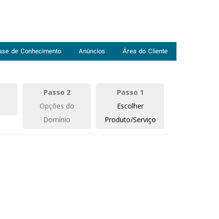
ase de Conhecimento
Anúncios
Área do Cliente
Passo 2
Passo 1
Opções do
Escolher
Domínio
Produto/Serviço