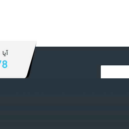
آیا 
78