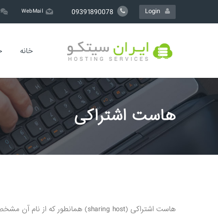
Login
09391890078
WebMail
خانه
خ
هاست اشتراکی
هاست اشتراکی (sharing host) همانطور که از نام آن مشخص است، میزبانی وب هاستی است که به صورت اشتراکی است. یعنی تمامی منابع یک سرور برای همه مشتریان به