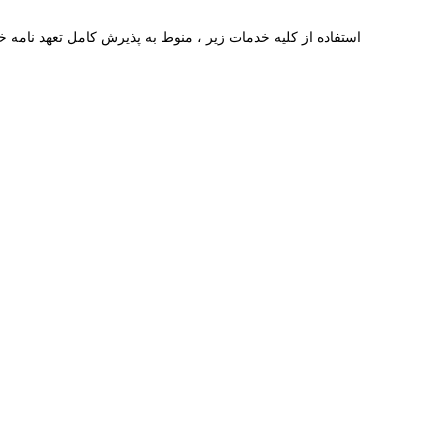
استفاده از كليه خدمات زير ، منوط به پذيرش كامل
تعهد نامه
خو