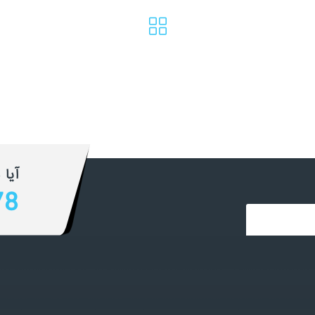
آیا 
78