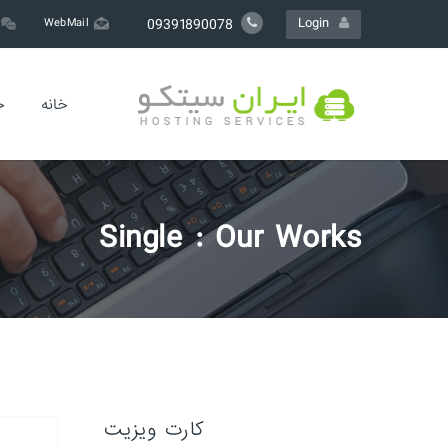
Login
09391890078
WebMail
خانه
خ
Single : Our Works
کارت ویزیت