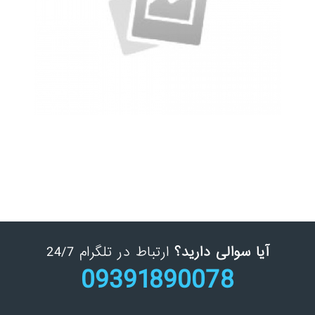
هارد و ذخیره ساز
Toshiba’s external and flash hard drives
آیا سوالی دارید؟
ارتباط در تلگرام 24/7
09391890078