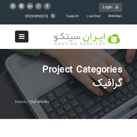
Login
09391890078
Support
LiveChat
WebMail
Project Categories
گرافیک
Home
/
Our Works