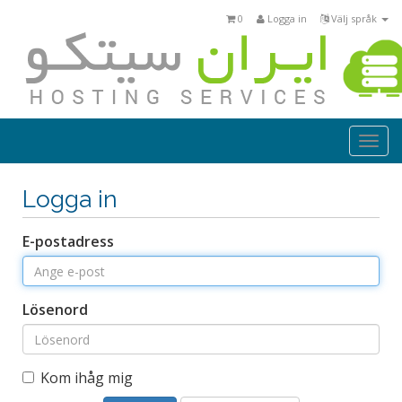
0
Logga in
Välj språk
Togg
navi
Logga in
E-postadress
Lösenord
Kom ihåg mig