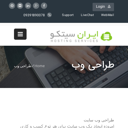
Login
09391890078
Support
LiveChat
WebMail
طراحی وب
Home
/
طراحی وب
طراحی وب سایت
امروزه ایجاد یک وب سایت برای هر نوع کسب و کاری